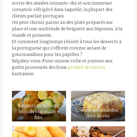
sortie des années soixante-dix et son immense
comptoir réfrigéré dans laquelle, la plupart des
clients parlait portugais
On peut choisir parmi un des plats préparés sur
place et une multitude de beignets aux légumes, à la
viande et poissons.
Et comment longtemps résisté à tous les desserts à
la portuguese qui s’offrent comme autant de
gourmandises pour les papilles ?
Régalez-vous d’une cuisine riche et joyeuse aux
goûts prononcés des bons
produit du terroir
lusitanien.
Beignets de brocolis,
Gâteau aux amandes,
brocolis empanado e
doce do ceu.
frito.