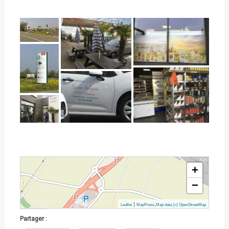
+
−
|
,
Leaflet
MapPress
Map data (c) OpenStreetMap
Partager :