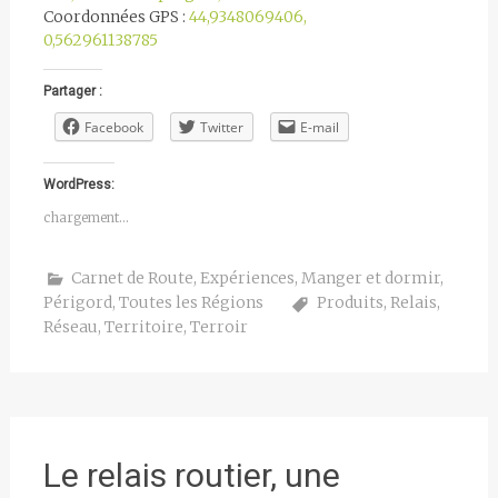
Coordonnées GPS :
44,9348069406,
0,562961138785
Partager :
Facebook
Twitter
E-mail
WordPress:
chargement…
Carnet de Route
,
Expériences
,
Manger et dormir
,
Périgord
,
Toutes les Régions
Produits
,
Relais
,
Réseau
,
Territoire
,
Terroir
Le relais routier, une