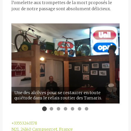
l’omelette aux trompettes de la mort proposés le
jour de notre passage sont absolument délicieux.
Une des alcôves pour se restaurer en toute
quiétude dans le relais routier des Tamaris.
Elle
+33553240178
N21, 24140 Campsegret, France