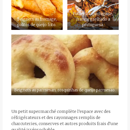
Poulet à la portugaise,
Beignets au fromage,
frango grelhado a
palitos de queijo frito.
portuguesa.
Beignets au parmesan, rosquinhas de queijo parmesao.
Un petit supermarché complète l’espace avec des
réfrigérateurs et des rayonnages remplis de
charcuteries, conserves et autres produits frais d’une
qualité irréprochable.