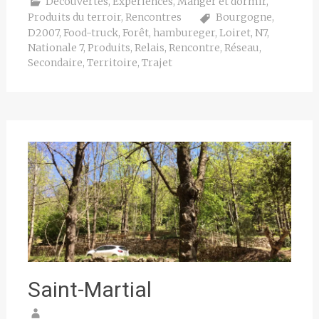
Découvertes
,
Expériences
,
Manger et dormir
,
Produits du terroir
,
Rencontres
Bourgogne
,
D2007
,
Food-truck
,
Forêt
,
hambureger
,
Loiret
,
N7
,
Nationale 7
,
Produits
,
Relais
,
Rencontre
,
Réseau
,
Secondaire
,
Territoire
,
Trajet
Saint-Martial