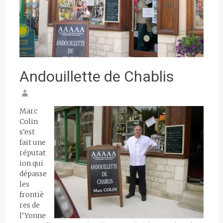
Andouillette de Chablis
Marc
Colin
s’est
fait une
réputat
ion qui
dépasse
les
frontiè
res de
l’Yonne