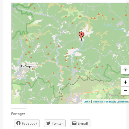
+
−
|
,
Leaflet
MapPress
Map data (c) OpenStreet
Partager :
Facebook
Twitter
E-mail