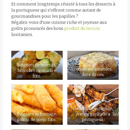
Et comment longtemps résisté à tous les desserts à
la portuguese qui s’offrent comme autant de
gourmandises pour les papilles ?
Régalez-vous d’une cuisine riche et joyeuse aux
goûts prononcés des bons
produit du terroir
lusitanien.
Beignets de brocolis,
Gâteau aux amandes,
brocolis empanado e
doce do ceu.
frito.
Poulet à la portugaise,
Beignets au fromage,
frango grelhado a
palitos de queijo frito.
portuguesa.