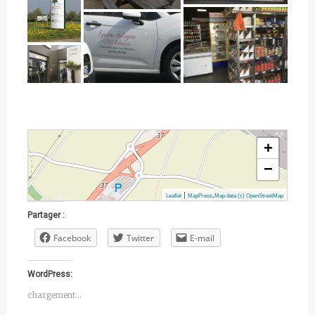
+
−
|
,
Leaflet
MapPress
Map data (c) OpenStreetMap
Partager :
Facebook
Twitter
E-mail
WordPress:
chargement…