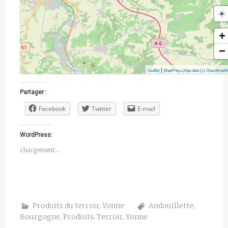
+
−
|
,
Leaflet
MapPress
Map data (c) OpenStreet
Partager :
Facebook
Twitter
E-mail
WordPress:
chargement…
Produits du terroir
,
Yonne
Andouillette
,
Bourgogne
,
Produits
,
Terroir
,
Yonne