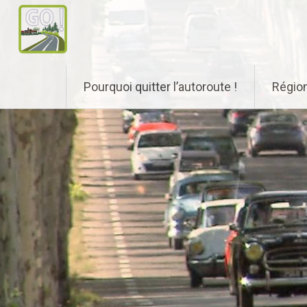
Aller
Pourquoi quitter l’autoroute !
Régio
au
contenu
principal