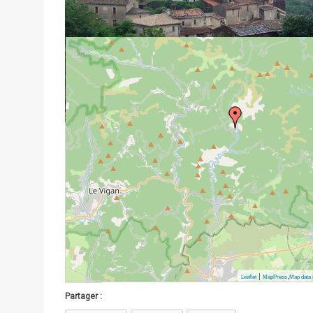
|
,
Leaflet
MapPress
Map data 
Partager :