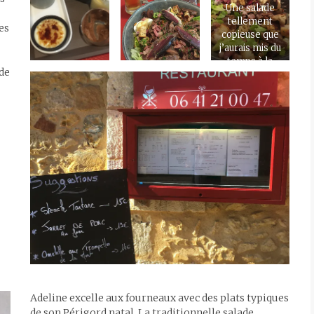
Une salade
tellement
es
copieuse que
j’aurais mis du
temps à la
de
savourer.
Adeline excelle aux fourneaux avec des plats typiques
de son Périgord natal. La traditionnelle salade