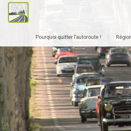
Aller
Pourquoi quitter l’autoroute !
Régio
au
contenu
principal