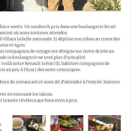
faire sentir. Un sandwich pris dans une boulangerie ferait
 Gramont où nous sommes attendus.
 Villars la belle nationale 21 déploie son ruban au creux des
ueux et Agen.
mon compagnon de voyage me désigne sur notre droite un
ade in boulangerie ne sont plus d’actualité.
t voilà notre Renault Scénic III, habituel compagnon de
is un peu à l’écart des semi-remorques.
ors du restaurant et nous dit d’attendre à l’entrée, histoire
ever en tournant les talons.
t la suite révélera que bien m’en a pris.
s
es