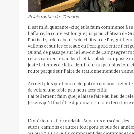
Relais routier des Tamaris
.
Il est midi quarante-cinq et la faim commence à se 
l’affaire, la route est longue jusqu’au château de
Partis il y a deux heures du château de Puyguilhem à
vallons et sur les coteaux du Perrigord entre Périg
Quand, de passage sur le lieu-dit de Campsegret 
relais routier, le sandwich et la salade composée m
Juste le temps de faire demi tour un peu plus loin e
route parqué sur l’aire de stationnement des Tamar
Accueil plus que bourru du patron qui nous refoule h
de voir si une table peu nous accueillir.
J’ai tellement faim que je laisse faire au lieu de rel
Je sens qu’il faut être diplomate sur son territoire e
L’intérieur est formidable. Sont mis en scène, des
autos, camions et autres fourgons et bus des année
50, 60, 70 au 1/43e. Ils composent des dioramas et d