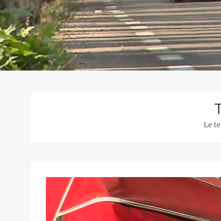
T
Le te