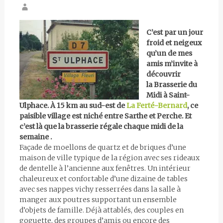
C’est par un jour
froid et neigeux
qu’un de mes
amis m’invite à
découvrir
la Brasserie du
Midi à Saint-
Ulphace. À 15 km au sud-est de
La Ferté-Bernard
, ce
paisible village est niché entre Sarthe et Perche. Et
c’est là que la brasserie régale chaque midi de la
semaine .
Façade de moellons de quartz et de briques d’une
maison de ville typique de la région avec ses rideaux
de dentelle à l’ancienne aux fenêtres. Un intérieur
chaleureux et confortable d’une dizaine de tables
avec ses nappes vichy resserrées dans la salle à
manger aux poutres supportant un ensemble
d’objets de famille. Déjà attablés, des couples en
goguette, des groupes d’amis ou encore des