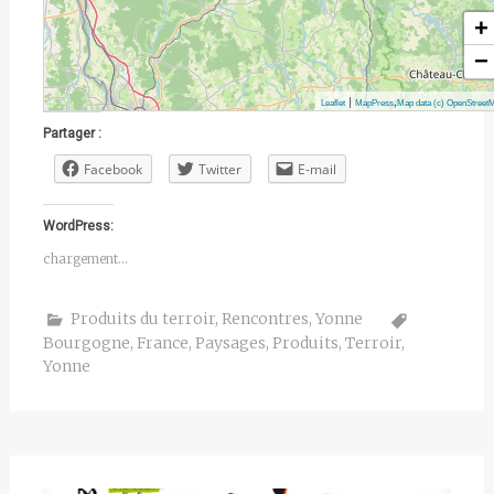
+
−
|
,
Leaflet
MapPress
Map data (c) OpenStreet
Partager :
Facebook
Twitter
E-mail
WordPress:
chargement…
Produits du terroir
,
Rencontres
,
Yonne
Bourgogne
,
France
,
Paysages
,
Produits
,
Terroir
,
Yonne