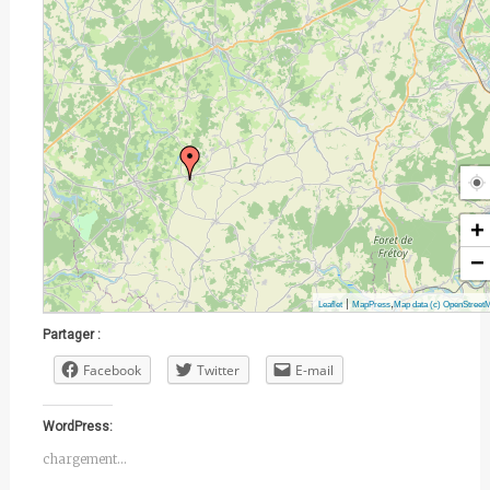
+
−
|
,
Leaflet
MapPress
Map data (c) OpenStreet
Partager :
Facebook
Twitter
E-mail
WordPress:
chargement…