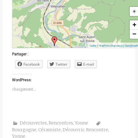
+
−
|
,
Leaflet
MapPress
Map data (c) OpenStreet
Partager :
Facebook
Twitter
E-mail
WordPress:
chargement…
Découvertes
,
Rencontres
,
Yonne
Bourgogne
,
Céramiste
,
Découvrir
,
Rencontre
,
Yonne