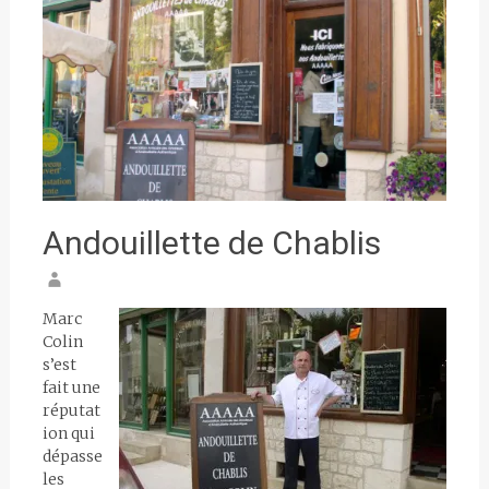
Andouillette de Chablis
Marc
Colin
s’est
fait une
réputat
ion qui
dépasse
les