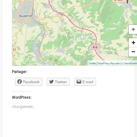
+
−
|
,
Leaflet
MapPress
Map data (c) OpenStreet
Partager :
Facebook
Twitter
E-mail
WordPress:
chargement…