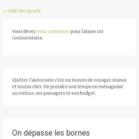
Navigation
←
Café des sports
de
l'article
Vous devez
vous connecter
pour laisser un
commentaire.
Quitter l'autoroute c'est un moyen de voyager mieux
et moins cher. De prendre son temps en ménageant
sa voiture, ses passagers et son budget.
On dépasse les bornes