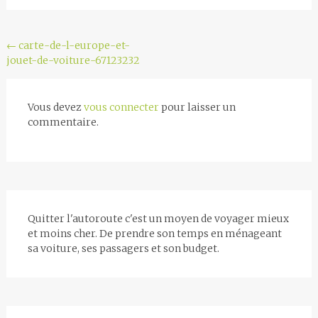
Navigation
←
carte-de-l-europe-et-
jouet-de-voiture-67123232
de
l'article
Vous devez
vous connecter
pour laisser un
commentaire.
Quitter l'autoroute c'est un moyen de voyager mieux
et moins cher. De prendre son temps en ménageant
sa voiture, ses passagers et son budget.