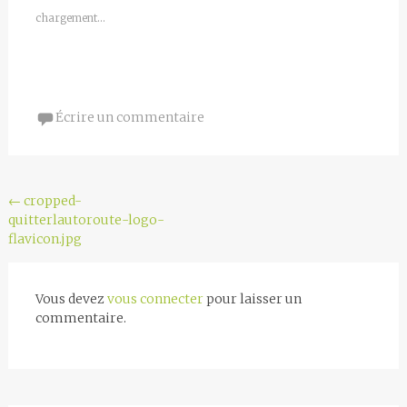
chargement…
Écrire un commentaire
Navigation
←
cropped-
quitterlautoroute-logo-
de
flavicon.jpg
l'article
Vous devez
vous connecter
pour laisser un
commentaire.