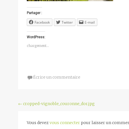
Partager :
Facebook
Twitter
E-mail
WordPress:
chargement…
Écrire un commentaire
Navigation
←
cropped-vignoble_couronne_dor.jpg
de
l'article
Vous devez
vous connecter
pour laisser un commen