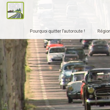
Aller
Pourquoi quitter l’autoroute !
Régio
au
contenu
principal