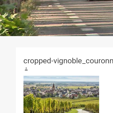
cropped-vignoble_couronn