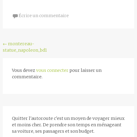
Écrire un commentaire
Navigation
←
montereau-
statue_napoleon_bd1
de
l'article
Vous devez
vous connecter
pour laisser un
commentaire.
Quitter l'autoroute c'est un moyen de voyager mieux
et moins cher. De prendre son temps en ménageant
sa voiture, ses passagers et son budget.