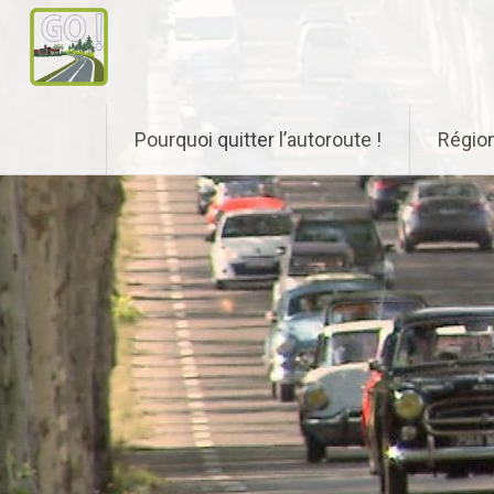
Aller
Pourquoi quitter l’autoroute !
Régio
au
contenu
principal