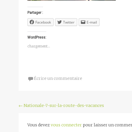
Partager :
Facebook
Twitter
E-mail
WordPress:
chargement…
Écrire un commentaire
Navigation
←
Nationale-7-sur-la-route-des-vacances
de
l'article
Vous devez
vous connecter
pour laisser un commen